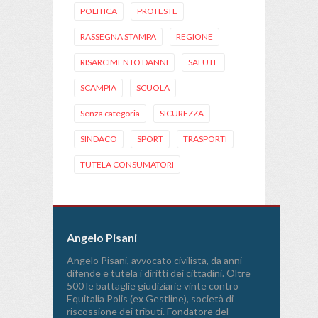
POLITICA
PROTESTE
RASSEGNA STAMPA
REGIONE
RISARCIMENTO DANNI
SALUTE
SCAMPIA
SCUOLA
Senza categoria
SICUREZZA
SINDACO
SPORT
TRASPORTI
TUTELA CONSUMATORI
Angelo Pisani
Angelo Pisani, avvocato civilista, da anni
difende e tutela i diritti dei cittadini. Oltre
500 le battaglie giudiziarie vinte contro
Equitalia Polis (ex Gestline), società di
riscossione dei tributi. Fondatore del