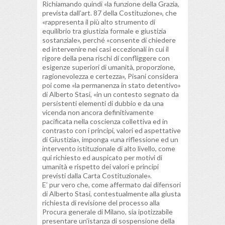
Richiamando quindi «la funzione della Grazia,
prevista dall’art. 87 della Costituzione», che
«rappresenta il più alto strumento di
equilibrio tra giustizia formale e giustizia
sostanziale», perché «consente di chiedere
ed intervenire nei casi eccezionali in cui il
rigore della pena rischi di confliggere con
esigenze superiori di umanità, proporzione,
ragionevolezza e certezza», Pisani considera
poi come «la permanenza in stato detentivo»
di Alberto Stasi, «in un contesto segnato da
persistenti elementi di dubbio e da una
vicenda non ancora definitivamente
pacificata nella coscienza collettiva ed in
contrasto con i principi, valori ed aspettative
di Giustizia», imponga «una riflessione ed un
intervento istituzionale di alto livello, come
qui richiesto ed auspicato per motivi di
umanità e rispetto dei valori e principi
previsti dalla Carta Costituzionale».
E’ pur vero che, come affermato dai difensori
di Alberto Stasi, contestualmente alla giusta
richiesta di revisione del processo alla
Procura generale di Milano, sia ipotizzabile
presentare un’istanza di sospensione della