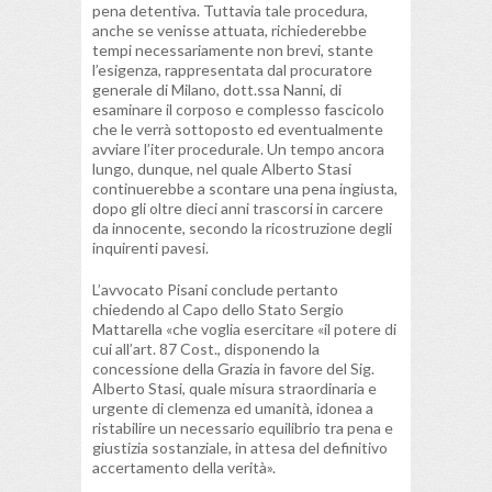
pena detentiva. Tuttavia tale procedura,
anche se venisse attuata, richiederebbe
tempi necessariamente non brevi, stante
l’esigenza, rappresentata dal procuratore
generale di Milano, dott.ssa Nanni, di
esaminare il corposo e complesso fascicolo
che le verrà sottoposto ed eventualmente
avviare l’iter procedurale. Un tempo ancora
lungo, dunque, nel quale Alberto Stasi
continuerebbe a scontare una pena ingiusta,
dopo gli oltre dieci anni trascorsi in carcere
da innocente, secondo la ricostruzione degli
inquirenti pavesi.
L’avvocato Pisani conclude pertanto
chiedendo al Capo dello Stato Sergio
Mattarella «che voglia esercitare «il potere di
cui all’art. 87 Cost., disponendo la
concessione della Grazia in favore del Sig.
Alberto Stasi, quale misura straordinaria e
urgente di clemenza ed umanità, idonea a
ristabilire un necessario equilibrio tra pena e
giustizia sostanziale, in attesa del definitivo
accertamento della verità».