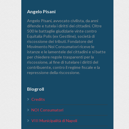
Angelo Pisani
Angelo Pisani, avvocato civilista, da anni
difende e tutela i diritti dei cittadini. Oltre
500 le battaglie giudiziarie vinte contro
Equitalia Polis (ex Gestline), società di
riscossione dei tributi. Fondatore del
Movimento Noi Consumatori riceve le
istanze e le lamentele dei cittadini e si batte
per chiedere regole trasparenti per la
riscossione, al fine di tutelare i diritti del
contribuente, contro il regime fiscale e la
repressione della riscossione.
Blogroll
Credits
NOI Consumatori
VIII Municipalità di Napoli