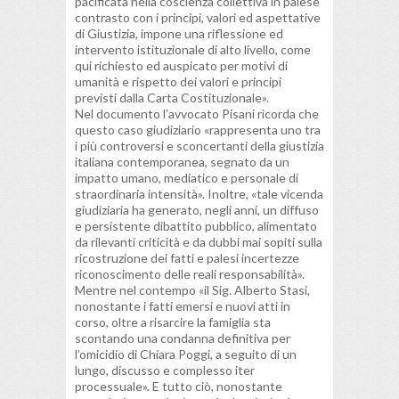
pacificata nella coscienza collettiva in palese
contrasto con i principi, valori ed aspettative
di Giustizia, impone una riflessione ed
intervento istituzionale di alto livello, come
qui richiesto ed auspicato per motivi di
umanità e rispetto dei valori e principi
previsti dalla Carta Costituzionale».
Nel documento l’avvocato Pisani ricorda che
questo caso giudiziario «rappresenta uno tra
i più controversi e sconcertanti della giustizia
italiana contemporanea, segnato da un
impatto umano, mediatico e personale di
straordinaria intensità». Inoltre, «tale vicenda
giudiziaria ha generato, negli anni, un diffuso
e persistente dibattito pubblico, alimentato
da rilevanti criticità e da dubbi mai sopiti sulla
ricostruzione dei fatti e palesi incertezze
riconoscimento delle reali responsabilità».
Mentre nel contempo «il Sig. Alberto Stasi,
nonostante i fatti emersi e nuovi atti in
corso, oltre a risarcire la famiglia sta
scontando una condanna definitiva per
l’omicidio di Chiara Poggi, a seguito di un
lungo, discusso e complesso iter
processuale». E tutto ciò, nonostante