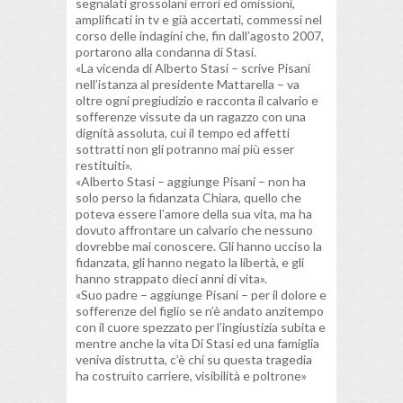
segnalati grossolani errori ed omissioni,
amplificati in tv e già accertati, commessi nel
corso delle indagini che, fin dall’agosto 2007,
portarono alla condanna di Stasi.
«La vicenda di Alberto Stasi – scrive Pisani
nell’istanza al presidente Mattarella – va
oltre ogni pregiudizio e racconta il calvario e
sofferenze vissute da un ragazzo con una
dignità assoluta, cui il tempo ed affetti
sottratti non gli potranno mai più esser
restituiti».
«Alberto Stasi – aggiunge Pisani – non ha
solo perso la fidanzata Chiara, quello che
poteva essere l’amore della sua vita, ma ha
dovuto affrontare un calvario che nessuno
dovrebbe mai conoscere. Gli hanno ucciso la
fidanzata, gli hanno negato la libertà, e gli
hanno strappato dieci anni di vita».
«Suo padre – aggiunge Pisani – per il dolore e
sofferenze del figlio se n’è andato anzitempo
con il cuore spezzato per l’ingiustizia subita e
mentre anche la vita Di Stasi ed una famiglia
veniva distrutta, c’è chi su questa tragedia
ha costruito carriere, visibilità e poltrone»