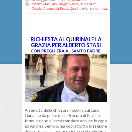
Alberto Stasi
,
avv. Angelo Pisani
,
istanza di
Grazia
,
Procura di Pavia
,
Quirinale
0 Comment
RICHIESTA AL QUIRINALE LA
GRAZIA PER ALBERTO STASI
CON PREGHIERA AL SANTO PADRE
A seguito della chiusura indagini sul caso
Garlasco da parte della Procura di Pavia e
formulazione di circostanziate accuse in capo
ad Andrea Sempio, ma soprattutto in ragione
della prossima, connessa istanza di revisione